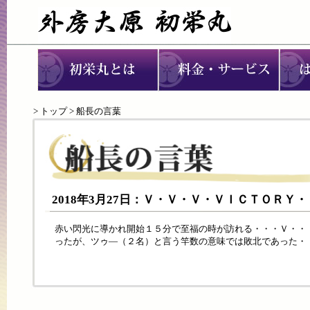
>
トップ
> 船長の言葉
2018年3月27日：Ｖ・Ｖ・Ｖ・ＶＩＣＴＯＲＹ
赤い閃光に導かれ開始１５分で至福の時が訪れる・・・Ｖ・・
ったが、ツゥ―（２名）と言う竿数の意味では敗北であった・