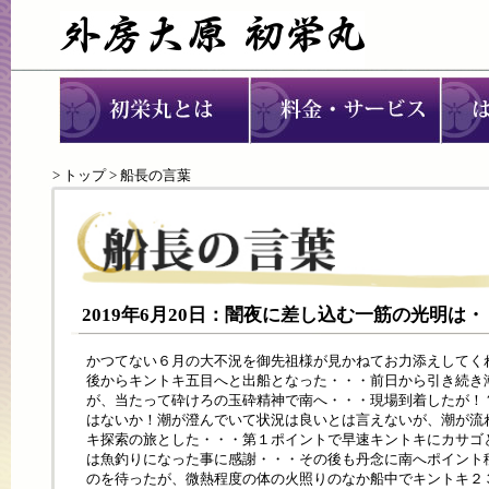
>
トップ
> 船長の言葉
2019年6月20日：闇夜に差し込む一筋の光明は
かつてない６月の大不況を御先祖様が見かねてお力添えしてく
後からキントキ五目へと出船となった・・・前日から引き続き
が、当たって砕けろの玉砕精神で南へ・・・現場到着したが！
はないか！潮が澄んでいて状況は良いとは言えないが、潮が流
キ探索の旅とした・・・第１ポイントで早速キントキにカサゴ
は魚釣りになった事に感謝・・・その後も丹念に南へポイント
のを待ったが、微熱程度の体の火照りのなか船中でキントキ２