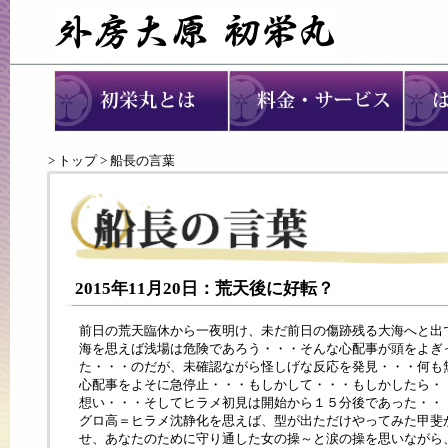
>
トップ
> 船長の言葉
2015年11月20日：荒天後に好転？
前日の荒天臨休から一夜明け、未だ前日の傷跡残る大海へと出
海を思えば浅場は危険であろう・・・そんな心配事が頭をよぎ
た・・・のだが、未確認ながら怪しげな反応を発見・・・何も
心配事をよそに急停止・・・もしかして・・・もしかしたら・
想い・・・そしてヒラメ初見は開始から１５分後であった・・
グロ高＝ヒラメ沈静化を思えば、型が出ただけやってみた甲斐
せ、あなたのために守り通した女の操～と涙の操を思いながら