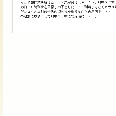
らと単独操業を続けた・・・気が付けば９：４５、船中２２枚
港口１０時到着を目指し南下とした・・・到着まもなくヒラメ
だかな～と故阿藤快氏の御冥福を祈りながら再度南下・・・！
の追加に成功！して船中３６枚にて帰港に・・・。