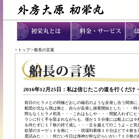
>
トップ
> 船長の言葉
2016年12月25日：私は信じたこの道を行くだけ
前日のヒラメとの同極どおしの磁石のような反発し合う関係に
船団が北なら我は南と、自らが反発し操業開始とした・・・時
間もなくヒラメ初見・・・これはもしや・・・間髪入れずにヒ
ラシに行く手を阻まれながらも、僅か１５分後には船上には９
を待たずに１７枚の持て成し・・・丘を越えて行こうよ～と気
欲望のターゲットを南に・・・現場到着後１０分ほどで４枚を
度試みた・・・何だい今日は海神が粋な計らいかい？１０枚の