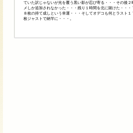
ていた訳じゃないが光を覆う黒い影が忍び寄る・・・その後２
メしか追加されなかった・・・残り１時間を北に賭けた・・・
８枚の持て成しという幸運・・・そしてオデコも何とラスト１
枚ジャストで納竿に・・・。