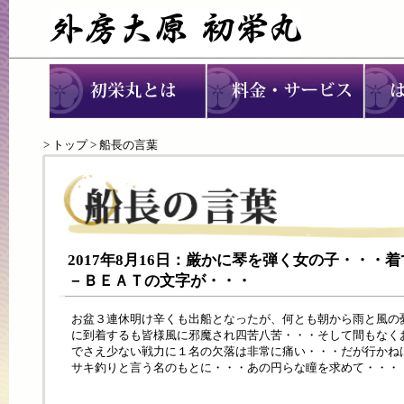
>
トップ
> 船長の言葉
2017年8月16日：厳かに琴を弾く女の子・・・
－ＢＥＡＴの文字が・・・
お盆３連休明け辛くも出船となったが、何とも朝から雨と風の
に到着するも皆様風に邪魔され四苦八苦・・・そして間もなく
でさえ少ない戦力に１名の欠落は非常に痛い・・・だが行かね
サキ釣りと言う名のもとに・・・あの円らな瞳を求めて・・・