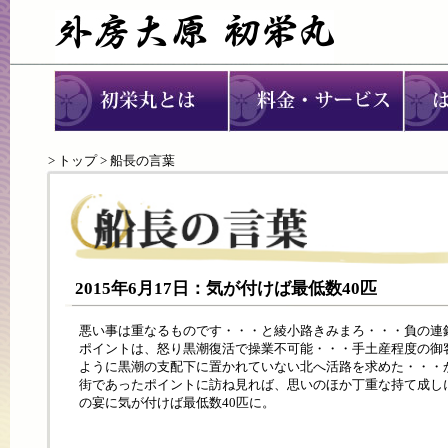
>
トップ
> 船長の言葉
2015年6月17日：気が付けば最低数40匹
悪い事は重なるものです・・・と綾小路きみまろ・・・負の連
ポイントは、怒り黒潮復活で操業不可能・・・手土産程度の御
ように黒潮の支配下に置かれていない北へ活路を求めた・・・
街であったポイントに訪ね見れば、思いのほか丁重な持て成し
の宴に気が付けば最低数40匹に。