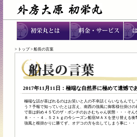
>
トップ
> 船長の言葉
2017年11月11日：極端な自然界に極めて遺憾
極端な話が喜ばれるのはお笑いと人の不幸話くらいなもんでし
う？予報で知っていたとは言え、南西の強風に御客様仕掛けの
で首は斜め４５℃のザ・ボンチのおさむちゃん状態・・・そん
８・・・４．５２ｋｇの今シーズン船宿ＭＡＸを塗り替える衝
強風と根掛かりに勝てず、オデコの方を出してしまう事に・・