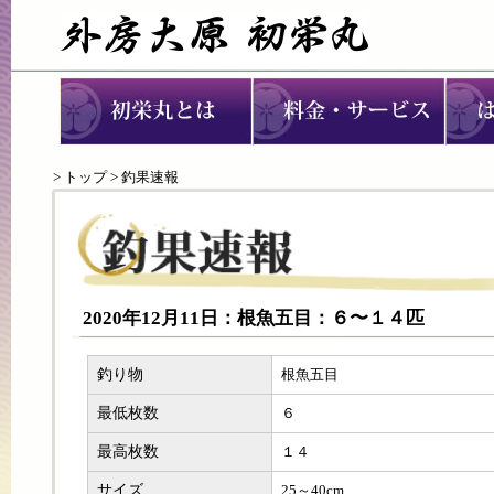
>
トップ
> 釣果速報
2020年12月11日：根魚五目：６〜１４匹
釣り物
根魚五目
最低枚数
６
最高枚数
１４
サイズ
25～40cm