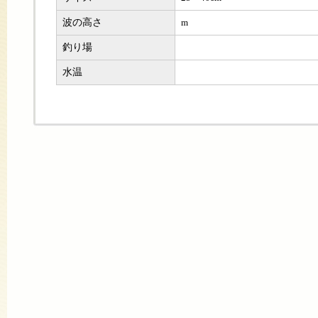
波の高さ
m
釣り場
水温