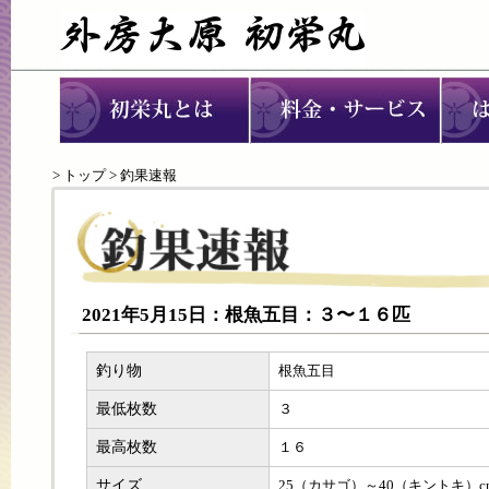
>
トップ
> 釣果速報
2021年5月15日：根魚五目：３〜１６匹
釣り物
根魚五目
最低枚数
３
最高枚数
１６
サイズ
25（カサゴ）～40（キントキ）c