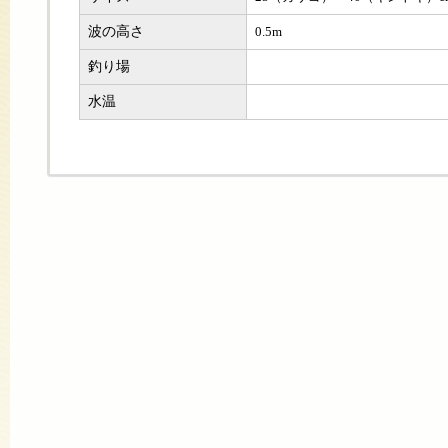
波の高さ
0.5m
釣り場
水温