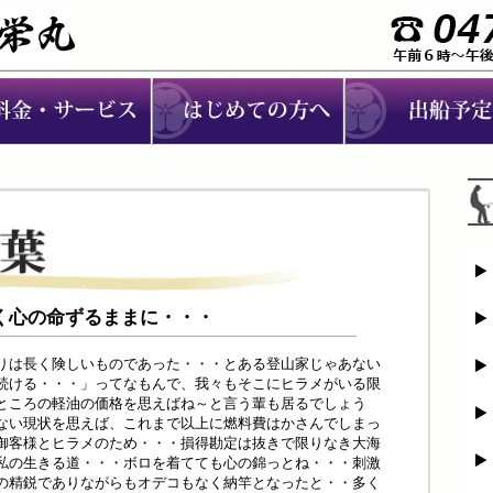
は行く心の命ずるままに・・・
りは長く険しいものであった・・・とある登山家じゃあない
続ける・・・」ってなもんで、我々もそこにヒラメがいる限
ところの軽油の価格を思えばね～と言う輩も居るでしょう
ない現状を思えば、これまで以上に燃料費はかさんでしまっ
御客様とヒラメのため・・・損得勘定は抜きで限りなき大海
私の生きる道・・・ボロを着てても心の錦っとね・・・刺激
の精鋭でありながらもオデコもなく納竿となったと・・多く