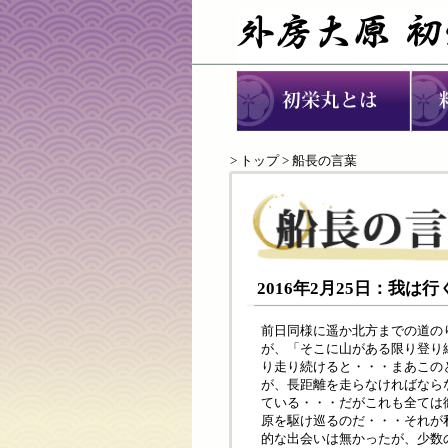
>
トップ
> 船長の言葉
2016年2月25日：我
前日同様に遥か北方までの道の
が、「そこに山がある限り登り
り走り続けると・・・まあこの
が、長距離を走らなければなら
ている・・・だがこれも全ては
原を駆け巡るのだ・・・それが
的な出会いは無かったが、少数