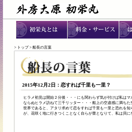
>
トップ
> 船長の言葉
2015年12月2日：恋すれば千里も一里？
ヒラメ初見は開始２分後・・・にも関わらず気が付けば私はマ
ならぬヒラメ訪ねて三千リッター・・・船上の空虚感に満ちた
世界であると、アタリ求めて恋をすれば千里も一里と恐れを知
が、花咲く地に行きつくことなく自らが蕾となりて、私は貝に