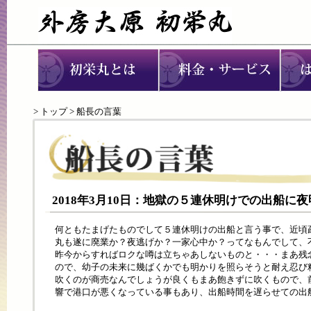
>
トップ
> 船長の言葉
2018年3月10日：地獄の５連休明けでの出船に
何ともたまげたものでして５連休明けの出船と言う事で、近頃
丸も遂に廃業か？夜逃げか？一家心中か？ってなもんでして、
昨今からすればロクな噂は立ちゃあしないものと・・・まあ残
ので、幼子の未来に幾ばくかでも明かりを照らそうと耐え忍び
吹くのが商売なんでしょうが良くもまあ飽きずに吹くもので、
響で港口が悪くなっている事もあり、出船時間を遅らせての出