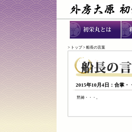
>
トップ
> 船長の言葉
2015年10月4日：合掌
黙祷・・・。