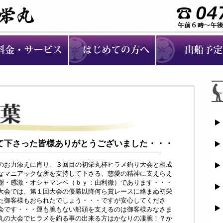
加して下さった皆様ありがとうございました・・・
のお力添えに肖り、３回目の初栄丸杯ヒラメ釣り大会と相成
なマニアックな所を支持して下さる、慈愛の精神に支えらえ
謝・感激・オシャマンベ（ｂｙ：由利徹）であります・・・
大会では、第１回大会の優勝以降何ら賞レースに絡まぬ初栄
た御客様もおられたでしょう・・・ですが安心してくださ
会です・・・運も腕もない船頭を支えるのは御客様みなさま
丸の大会でヒラメを釣る事の出来る方はかなりの凄腕！？か