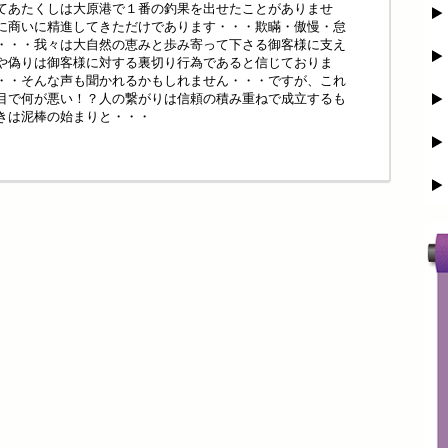
てあたくしは大原港で１番の釣果を出せたことがありませ
に商いに精進してきただけであります・・・欺瞞・傲慢・怠
・・・我々は大自然の恵みと歩み寄って下さる御客様に支え
や偽りは御客様に対する裏切り行為であると信じておりま
・・そんな声も聞かれるかもしれません・・・ですが、これ
目で何が悪い！？人の繋がりは信頼の積み重ねで成立するも
きは泥棒の始まりと・・・