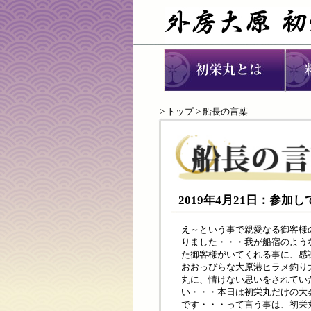
>
トップ
> 船長の言葉
2019年4月21日：参
え～という事で親愛なる御客様
りました・・・我が船宿のよう
た御客様がいてくれる事に、感
おおっぴらな大原港ヒラメ釣り
丸に、情けない思いをされてい
い・・・本日は初栄丸だけの大
です・・・って言う事は、初栄