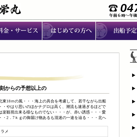
の夕刻からの予想以上の
北東18ｍの風・・・海上の具合を考慮して、若干ながら出船
・・やはり思いのほかナグロは高く、潮流も速過ぎるほどで
は楽観視出来る様なものでない・・・が、赤い誘惑・・・愛
・・2．7ｋｇの御届け物あるも混迷の一途を辿る・・・北へ
ヒラメ