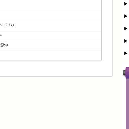
.5～2.7kg
m
大原沖