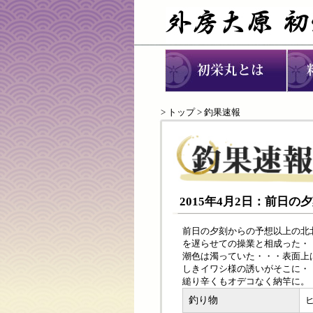
>
トップ
> 釣果速報
2015年4月2日：前日
前日の夕刻からの予想以上の北
を遅らせての操業と相成った・
潮色は濁っていた・・・表面上
しきイワシ様の誘いがそこに・
縋り辛くもオデコなく納竿に。
釣り物