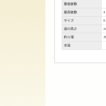
最低枚数
最高枚数
4
サイズ
0
波の高さ
2
釣り場
水温