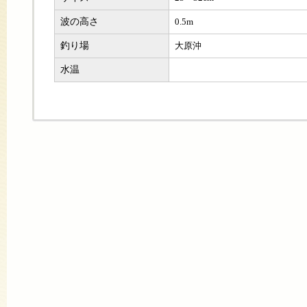
波の高さ
0.5m
釣り場
大原沖
水温