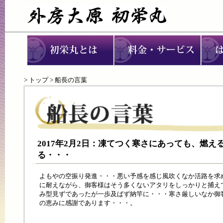
>
トップ
> 船長の言葉
2017年2月2日：凍てつく寒さにあっても、燃
る・・・
よもやの空振り発進・・・悪い予感を感じ風吹くなか活路を求
に耐えながら、御客様はそう多くないアタリをしっかりと捕え
み型見ずであったが一歩及ばず納竿に・・・寒さ厳しいなか御
の恵みに感謝であります・・・。