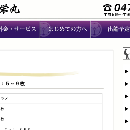
ラメ：５～９枚
ヒラメ
５枚
９枚
０．５～１．８ｋｇ