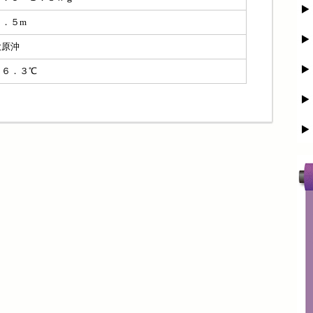
０．５m
大原沖
１６．３℃