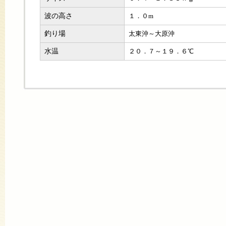
波の高さ
１．０m
釣り場
太東沖～大原沖
水温
２０．７～１９．６℃