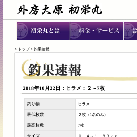
>
トップ
> 釣果速報
2018年10月22日：ヒラメ：２～7枚
釣り物
ヒラメ
最低枚数
２枚（1名のみ）
最高枚数
7枚
サイズ
０．４～１．８３ｋｇ