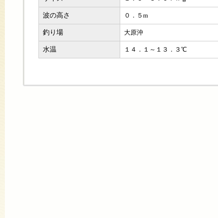
波の高さ
０．５m
釣り場
大原沖
水温
１４．１～１３．３℃