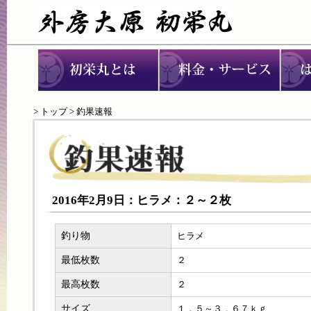
>
トップ
> 釣果速報
2016年2月9日：ヒラメ：２～２枚
釣り物
ヒラメ
最低枚数
２
最高枚数
２
サイズ
１．５～３．６７ｋｇ