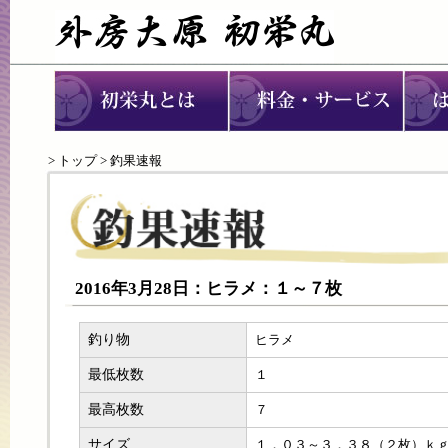
>
トップ
> 釣果速報
2016年3月28日：ヒラメ：１～７枚
釣り物
ヒラメ
最低枚数
１
最高枚数
７
サイズ
１．０３～３．３８（２枚）ｋ