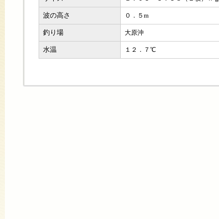
波の高さ
０．５m
釣り場
大原沖
水温
１２．７℃