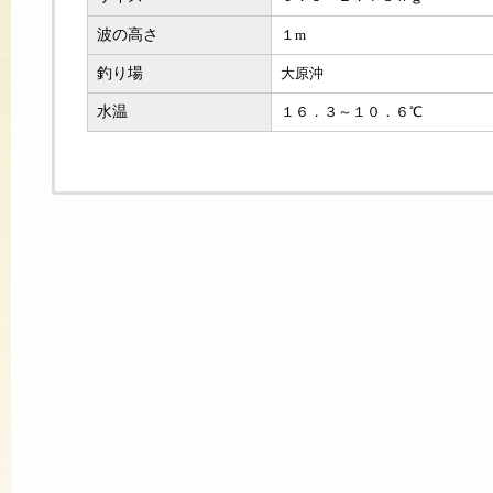
波の高さ
１m
釣り場
大原沖
水温
１６．３～１０．６℃