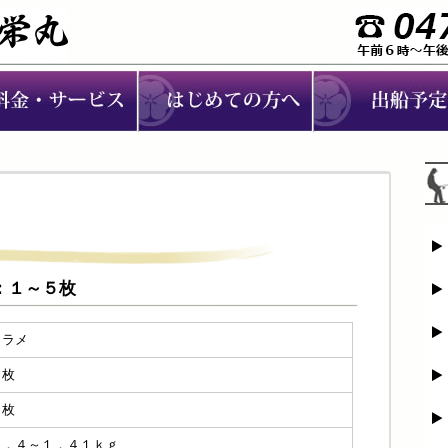
メ：１～５枚
ヒラメ
１枚
５枚
０．４～１．４１ｋｇ