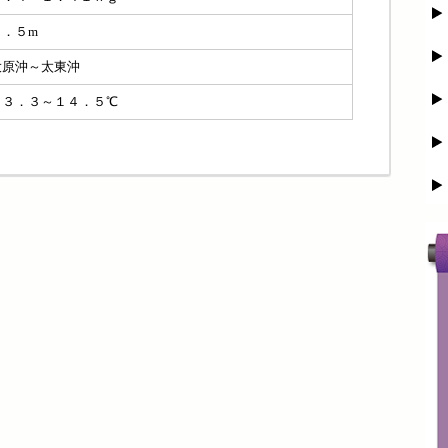
０．５m
大原沖～太東沖
１３．３～１４．５℃