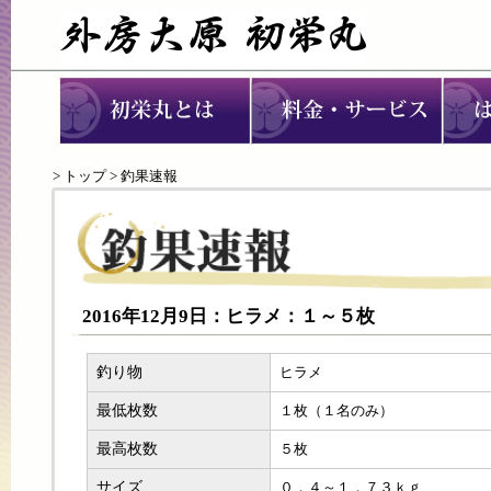
>
トップ
> 釣果速報
2016年12月9日：ヒラメ：１～５枚
釣り物
ヒラメ
最低枚数
１枚（１名のみ）
最高枚数
５枚
サイズ
０．４～１．７３ｋｇ