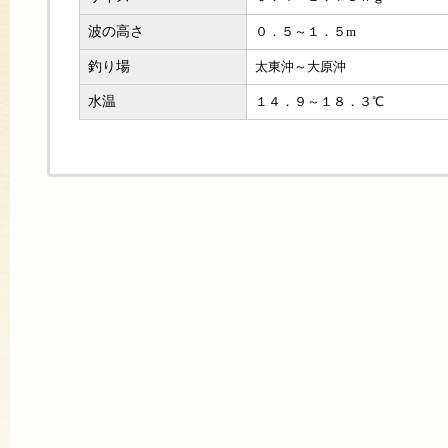
波の高さ
０．５～１．５m
釣り場
太東沖～大原沖
水温
１４．９～１８．３℃