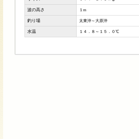
波の高さ
１m
釣り場
太東沖～大原沖
水温
１４．８～１５．０℃