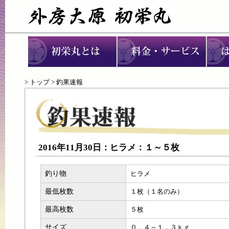
>
トップ
> 釣果速報
2016年11月30日：ヒラメ：１～５枚
釣り物
ヒラメ
最低枚数
１枚（１名のみ）
最高枚数
５枚
サイズ
０．４～１．３ｋｇ