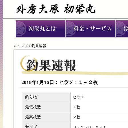
>
トップ
> 釣果速報
2019年1月16日：ヒラメ：１～２枚
釣り物
ヒラメ
最低枚数
１枚
最高枚数
２枚
サイズ
０．５～０．８ｋｇ