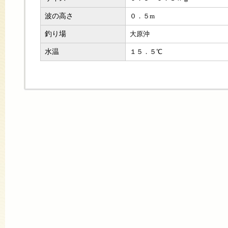
波の高さ
０．５m
釣り場
大原沖
水温
１５．５℃