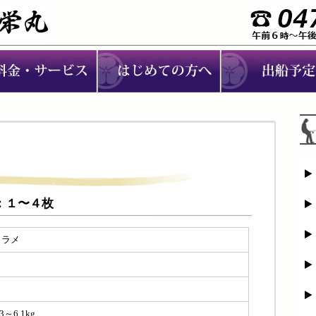
メ：１〜４枚
ヒラメ
１
４
.3～6.1kg