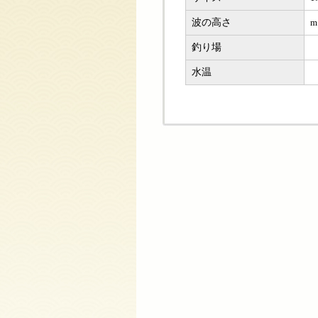
波の高さ
m
釣り場
水温