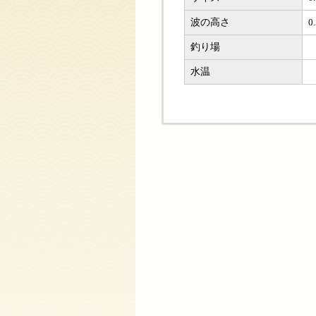
波の高さ
0
釣り場
水温