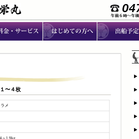
：１〜４枚
ヒラメ
１
４
.4～1.9kg