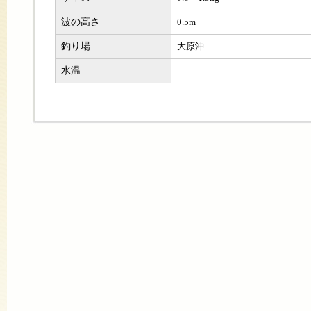
波の高さ
0.5m
釣り場
大原沖
水温