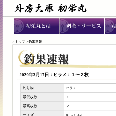
>
トップ
> 釣果速報
2020年3月17日：ヒラメ：１〜２枚
釣り物
ヒラメ
最低枚数
１
最高枚数
２
サイズ
0.8～1.5kg