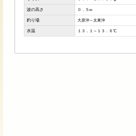
波の高さ
０．５m
釣り場
大原沖～太東沖
水温
１３．１～１３．６℃