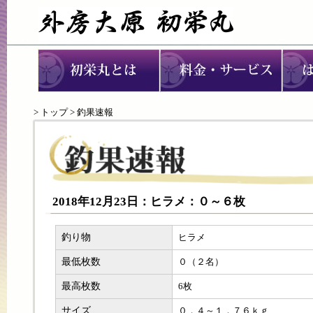
>
トップ
> 釣果速報
2018年12月23日：ヒラメ：０～６枚
釣り物
ヒラメ
最低枚数
０（２名）
最高枚数
6枚
サイズ
０．４～１．７６ｋｇ