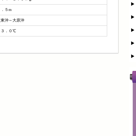
１．５m
太東沖～大原沖
２３．０℃