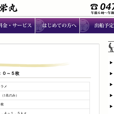
メ：０～５枚
ヒラメ
０（1名のみ）
５枚
０．４～１．５ｋｇ