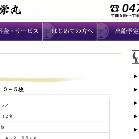
メ：０～５枚
ヒラメ
０（２名）
５枚
０．４～２．５５ｋｇ