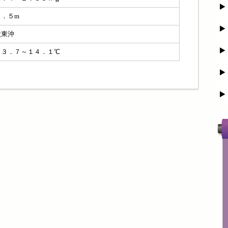
０．５m
太東沖
１３．７～１４．１℃