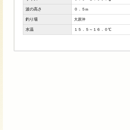
波の高さ
０．５m
釣り場
大原沖
水温
１５．５～１６．０℃