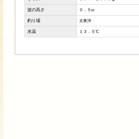
波の高さ
０．５m
釣り場
太東沖
水温
１３．５℃