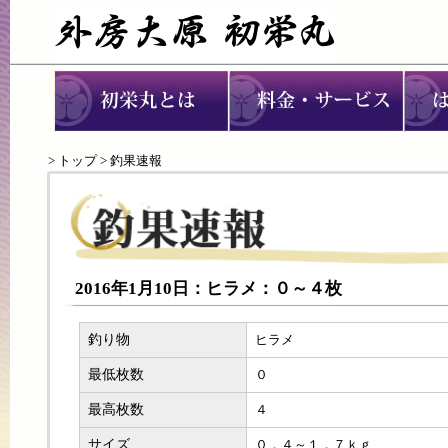
>
トップ
> 釣果速報
2016年1月10日：ヒラメ：０～４枚
釣り物
ヒラメ
最低枚数
０
最高枚数
４
サイズ
０．４～１．７ｋｇ