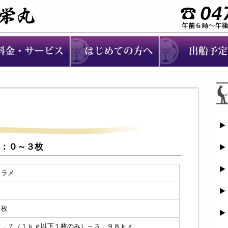
ラメ：０～３枚
ヒラメ
０
３枚
０．７（１ｋｇ以下１枚のみ）～３．９８ｋｇ