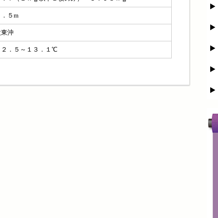
０．５m
太東沖
１２．５～１３．１℃