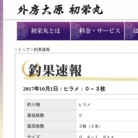
>
トップ
> 釣果速報
2017年10月1日：ヒラメ：０～３枚
釣り物
ヒラメ
最低枚数
０
最高枚数
３枚（２名）
サイズ
０．４～１．６ｋｇ