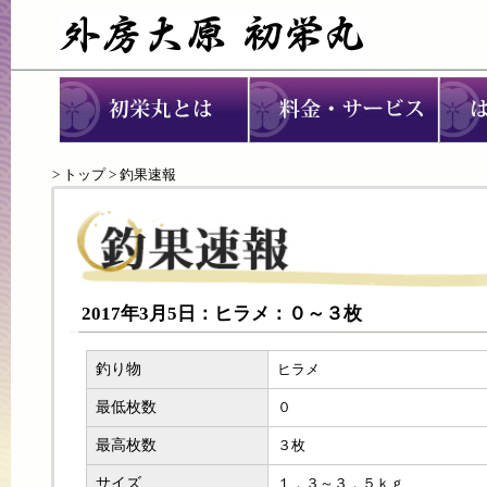
>
トップ
> 釣果速報
2017年3月5日：ヒラメ：０～３枚
釣り物
ヒラメ
最低枚数
０
最高枚数
３枚
サイズ
１．３～３．５ｋｇ