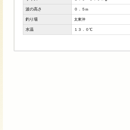
波の高さ
０．５m
釣り場
太東沖
水温
１３．０℃