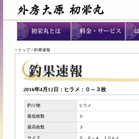
>
トップ
> 釣果速報
2016年4月12日：ヒラメ：０～３枚
釣り物
ヒラメ
最低枚数
０
最高枚数
３
サイズ
０．６～４．１０ｋｇ