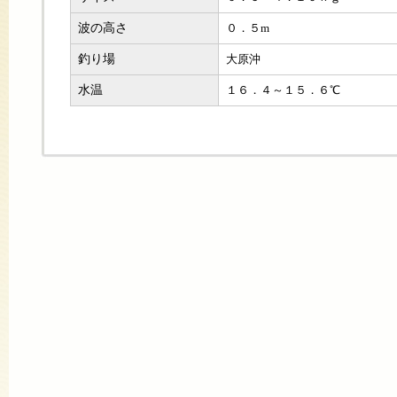
波の高さ
０．５m
釣り場
大原沖
水温
１６．４～１５．６℃