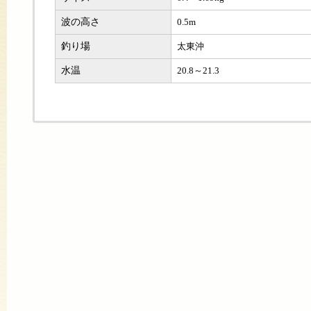
波の高さ
0.5m
釣り場
太東沖
水温
20.8～21.3