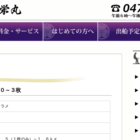
：０～３枚
ヒラメ
０
３
０．５（１枚のみ）～１．６ｋｇ