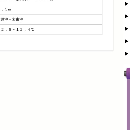
０．５m
大原沖～太東沖
１２．８～１２．４℃