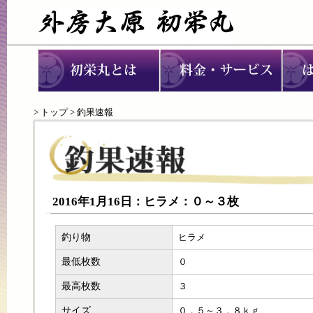
>
トップ
> 釣果速報
2016年1月16日：ヒラメ：０～３枚
釣り物
ヒラメ
最低枚数
０
最高枚数
３
サイズ
０．５～３．８ｋｇ