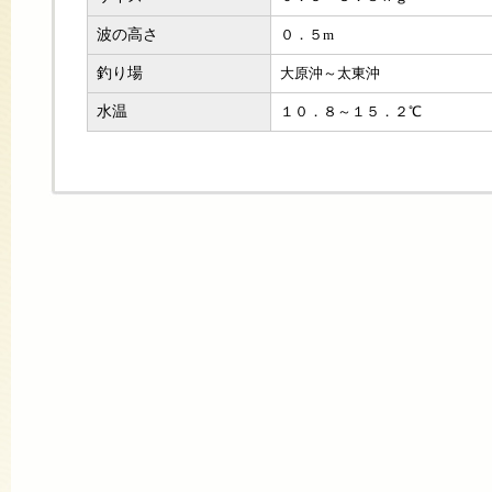
波の高さ
０．５m
釣り場
大原沖～太東沖
水温
１０．８～１５．２℃