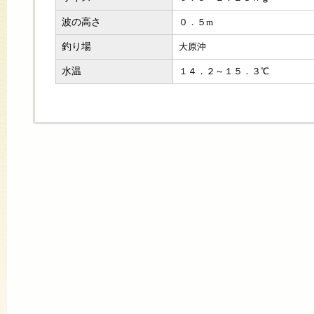
波の高さ
０．５m
釣り場
大原沖
水温
１４．２～１５．３℃