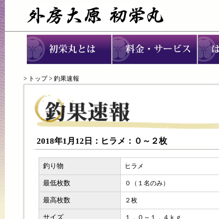
>
トップ
> 釣果速報
2018年1月12日：ヒラメ：０～２枚
釣り物
ヒラメ
最低枚数
０（１名のみ）
最高枚数
２枚
サイズ
１．０～１．４ｋｇ