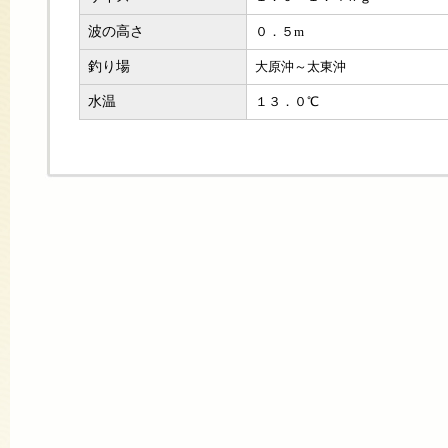
波の高さ
０．５m
釣り場
大原沖～太東沖
水温
１３．０℃