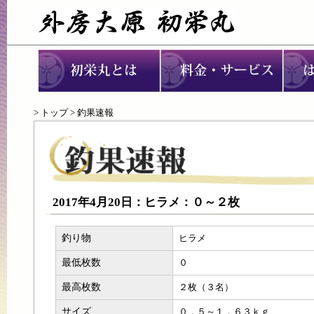
>
トップ
> 釣果速報
2017年4月20日：ヒラメ：０～２枚
釣り物
ヒラメ
最低枚数
０
最高枚数
２枚（３名）
サイズ
０．５～１．６３ｋｇ