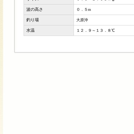
波の高さ
０．５m
釣り場
大原沖
水温
１２．９～１３．８℃