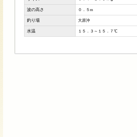
波の高さ
０．５m
釣り場
大原沖
水温
１５．３～１５．７℃