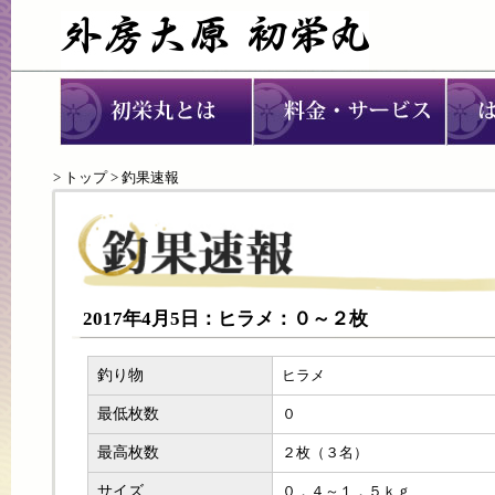
>
トップ
> 釣果速報
2017年4月5日：ヒラメ：０～２枚
釣り物
ヒラメ
最低枚数
０
最高枚数
２枚（３名）
サイズ
０．４～１．５ｋｇ