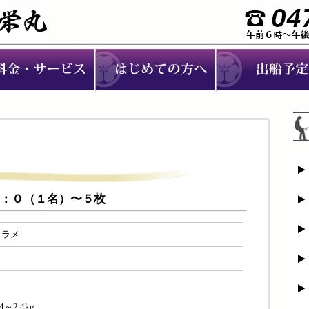
ラメ：０（１名）〜５枚
ヒラメ
０
.4～2.4kg