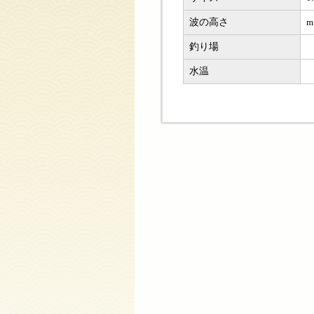
波の高さ
m
釣り場
水温