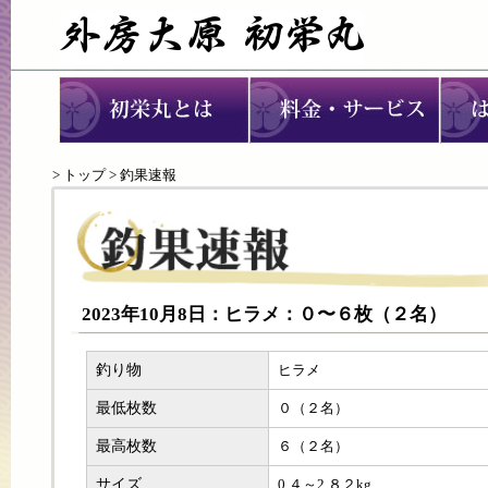
>
トップ
> 釣果速報
2023年10月8日：ヒラメ：０〜６枚（２名）
釣り物
ヒラメ
最低枚数
０（２名）
最高枚数
６（２名）
サイズ
0.４～2.８２kg