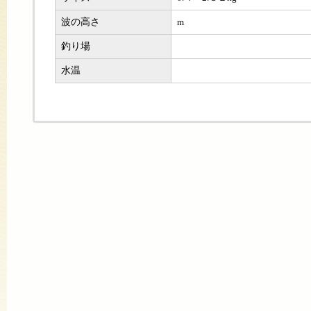
波の高さ
m
釣り場
水温