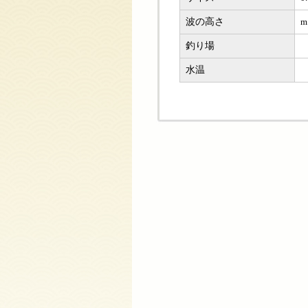
波の高さ
m
釣り場
水温