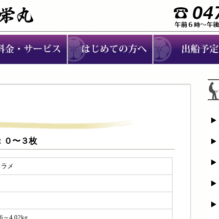
メ：０〜３枚
ヒラメ
０
３
.6～4.02kg