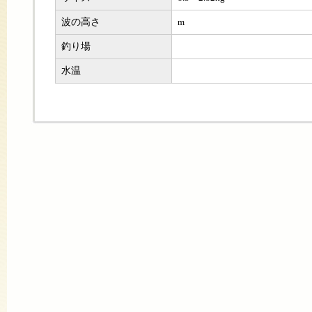
波の高さ
m
釣り場
水温