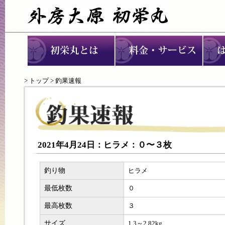
>
トップ
> 釣果速報
2021年4月24日：ヒラメ：０〜３枚
釣り物
ヒラメ
最低枚数
０
最高枚数
３
サイズ
1.3～2.82kg