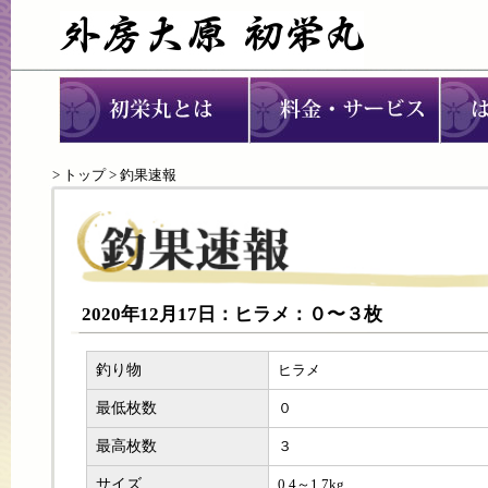
>
トップ
> 釣果速報
2020年12月17日：ヒラメ：０〜３枚
釣り物
ヒラメ
最低枚数
０
最高枚数
３
サイズ
0.4～1.7kg