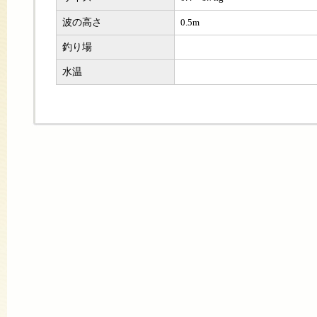
波の高さ
0.5m
釣り場
水温